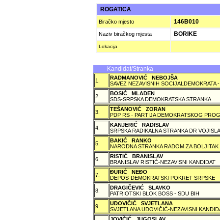
ROGATICA
146B010
Biračko mjesto
BORIKE
Naziv biračkog mjesta
Lokacija
Kandidat/Stranka
RADMANOVIĆ NEBOJŠA
1.
SAVEZ NEZAVISNIH SOCIJALDEMOKRATA -
BOSIĆ MLADEN
2.
SDS-SRPSKA DEMOKRATSKA STRANKA
TEŠANOVIĆ ZORAN
3.
PDP RS - PARTIJA DEMOKRATSKOG PROG
KANJERIĆ RADISLAV
4.
SRPSKA RADIKALNA STRANKA DR VOJISLA
BAKIĆ RANKO
5.
NARODNA STRANKA RADOM ZA BOLJITAK
RISTIĆ BRANISLAV
6.
BRANISLAV RISTIĆ-NEZAVISNI KANDIDAT
ÐURIĆ NEÐO
7.
DEPOS-DEMOKRATSKI POKRET SRPSKE
DRAGIČEVIĆ SLAVKO
8.
PATRIOTSKI BLOK BOSS - SDU BIH
UDOVIČIĆ SVJETLANA
9.
SVJETLANA UDOVIČIĆ-NEZAVISNI KANDID
JOVIČIĆ JUGOSLAV