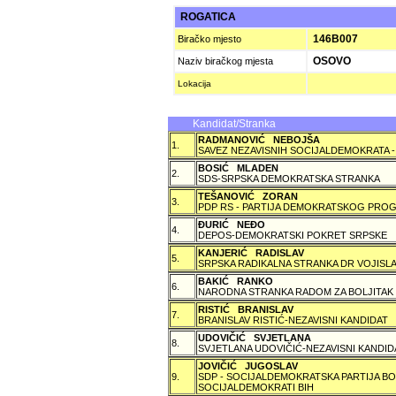
ROGATICA
146B007
Biračko mjesto
OSOVO
Naziv biračkog mjesta
Lokacija
Kandidat/Stranka
RADMANOVIĆ NEBOJŠA
1.
SAVEZ NEZAVISNIH SOCIJALDEMOKRATA -
BOSIĆ MLADEN
2.
SDS-SRPSKA DEMOKRATSKA STRANKA
TEŠANOVIĆ ZORAN
3.
PDP RS - PARTIJA DEMOKRATSKOG PROG
ÐURIĆ NEÐO
4.
DEPOS-DEMOKRATSKI POKRET SRPSKE
KANJERIĆ RADISLAV
5.
SRPSKA RADIKALNA STRANKA DR VOJISLA
BAKIĆ RANKO
6.
NARODNA STRANKA RADOM ZA BOLJITAK
RISTIĆ BRANISLAV
7.
BRANISLAV RISTIĆ-NEZAVISNI KANDIDAT
UDOVIČIĆ SVJETLANA
8.
SVJETLANA UDOVIČIĆ-NEZAVISNI KANDID
JOVIČIĆ JUGOSLAV
9.
SDP - SOCIJALDEMOKRATSKA PARTIJA BO
SOCIJALDEMOKRATI BIH