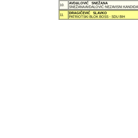
AVDALOVIĆ SNEŽANA
10.
SNEŽANA AVDALOVIĆ-NEZAVISNI KANDIDA
DRAGIČEVIĆ SLAVKO
11.
PATRIOTSKI BLOK BOSS - SDU BIH