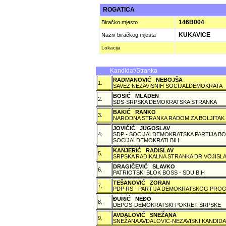
ROGATICA
146B004
Biračko mjesto
KUKAVICE
Naziv biračkog mjesta
Lokacija
Kandidat/Stranka
RADMANOVIĆ NEBOJŠA
1.
SAVEZ NEZAVISNIH SOCIJALDEMOKRATA -
BOSIĆ MLADEN
2.
SDS-SRPSKA DEMOKRATSKA STRANKA
BAKIĆ RANKO
3.
NARODNA STRANKA RADOM ZA BOLJITAK
JOVIČIĆ JUGOSLAV
4.
SDP - SOCIJALDEMOKRATSKA PARTIJA BO
SOCIJALDEMOKRATI BIH
KANJERIĆ RADISLAV
5.
SRPSKA RADIKALNA STRANKA DR VOJISLA
DRAGIČEVIĆ SLAVKO
6.
PATRIOTSKI BLOK BOSS - SDU BIH
TEŠANOVIĆ ZORAN
7.
PDP RS - PARTIJA DEMOKRATSKOG PROG
ÐURIĆ NEÐO
8.
DEPOS-DEMOKRATSKI POKRET SRPSKE
AVDALOVIĆ SNEŽANA
9.
SNEŽANA AVDALOVIĆ-NEZAVISNI KANDIDA