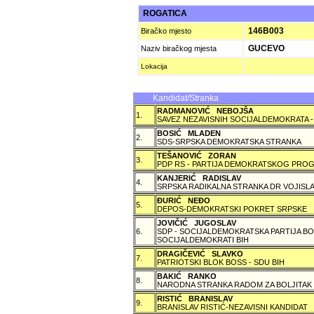
ROGATICA
146B003
Biračko mjesto
GUCEVO
Naziv biračkog mjesta
Lokacija
Kandidat/Stranka
RADMANOVIĆ NEBOJŠA
1.
SAVEZ NEZAVISNIH SOCIJALDEMOKRATA -
BOSIĆ MLADEN
2.
SDS-SRPSKA DEMOKRATSKA STRANKA
TEŠANOVIĆ ZORAN
3.
PDP RS - PARTIJA DEMOKRATSKOG PROG
KANJERIĆ RADISLAV
4.
SRPSKA RADIKALNA STRANKA DR VOJISLA
ÐURIĆ NEÐO
5.
DEPOS-DEMOKRATSKI POKRET SRPSKE
JOVIČIĆ JUGOSLAV
6.
SDP - SOCIJALDEMOKRATSKA PARTIJA BO
SOCIJALDEMOKRATI BIH
DRAGIČEVIĆ SLAVKO
7.
PATRIOTSKI BLOK BOSS - SDU BIH
BAKIĆ RANKO
8.
NARODNA STRANKA RADOM ZA BOLJITAK
RISTIĆ BRANISLAV
9.
BRANISLAV RISTIĆ-NEZAVISNI KANDIDAT