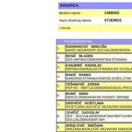
ROGATICA
146B002
Biračko mjesto
STJENICE
Naziv biračkog mjesta
Lokacija
Kandidat/Stranka
RADMANOVIĆ NEBOJŠA
1.
SAVEZ NEZAVISNIH SOCIJALDEMOKRATA -
BOSIĆ MLADEN
2.
SDS-SRPSKA DEMOKRATSKA STRANKA
KANJERIĆ RADISLAV
3.
SRPSKA RADIKALNA STRANKA DR VOJISLA
BAKIĆ RANKO
4.
NARODNA STRANKA RADOM ZA BOLJITAK
TEŠANOVIĆ ZORAN
5.
PDP RS - PARTIJA DEMOKRATSKOG PROG
ÐURIĆ NEÐO
6.
DEPOS-DEMOKRATSKI POKRET SRPSKE
UDOVIČIĆ SVJETLANA
7.
SVJETLANA UDOVIČIĆ-NEZAVISNI KANDID
JOVIČIĆ JUGOSLAV
8.
SDP - SOCIJALDEMOKRATSKA PARTIJA BO
SOCIJALDEMOKRATI BIH
AVDALOVIĆ SNEŽANA
9.
SNEŽANA AVDALOVIĆ-NEZAVISNI KANDIDA