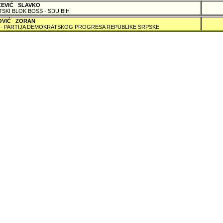
ČEVIĆ SLAVKO
TSKI BLOK BOSS - SDU BIH
OVIĆ ZORAN
 - PARTIJA DEMOKRATSKOG PROGRESA REPUBLIKE SRPSKE