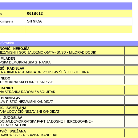
061B012
to
SITNICA
og mjesta
/Stranka
NOVIĆ NEBOJŠA
NEZAVISNIH SOCIJALDEMOKRATA - SNSD - MILORAD DODIK
 MLADEN
PSKA DEMOKRATSKA STRANKA
RIĆ RADISLAV
 RADIKALNA STRANKA DR VOJISLAV ŠEŠELJ BIJELJINA
 NEÐO
DEMOKRATSKI POKRET SRPSKE
 RANKO
A STRANKA RADOM ZA BOLJITAK
 BRANISLAV
LAV RISTIĆ-NEZAVISNI KANDIDAT
ČIĆ SVJETLANA
ANA UDOVIČIĆ-NEZAVISNI KANDIDAT
IĆ JUGOSLAV
SOCIJALDEMOKRATSKA PARTIJA BOSNE I HERCEGOVINE -
LDEMOKRATI BIH
OVIĆ SNEŽANA
A AVDALOVIĆ-NEZAVISNI KANDIDAT