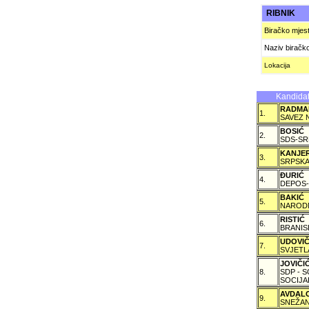
RIBNIK
Biračko mjes
Naziv biračk
Lokacija
Kandidat
RADMA
1.
SAVEZ 
BOSIĆ
2.
SDS-SR
KANJE
3.
SRPSKA
ÐURIĆ
4.
DEPOS-
BAKIĆ
5.
NARODN
RISTIĆ
6.
BRANIS
UDOVI
7.
SVJETL
JOVIČ
8.
SDP - 
SOCIJA
AVDAL
9.
SNEŽAN