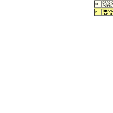
DRAGI
10.
PATRIO
TEŠAN
11.
PDP RS