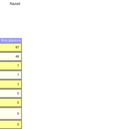
Nazad
Broj glasova
87
48
7
7
1
0
0
0
0