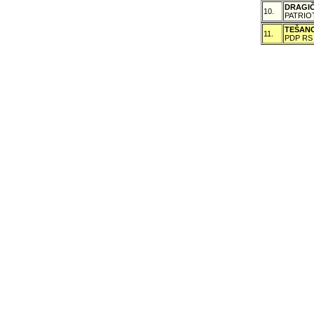
DRAGI
10.
PATRIO
TEŠAN
11.
PDP RS