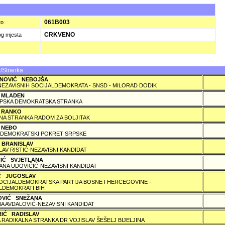
061B003
to
CRKVENO
og mjesta
/Stranka
NOVIĆ NEBOJŠA
NEZAVISNIH SOCIJALDEMOKRATA - SNSD - MILORAD DODIK
 MLADEN
PSKA DEMOKRATSKA STRANKA
 RANKO
A STRANKA RADOM ZA BOLJITAK
 NEÐO
DEMOKRATSKI POKRET SRPSKE
 BRANISLAV
LAV RISTIĆ-NEZAVISNI KANDIDAT
ČIĆ SVJETLANA
ANA UDOVIČIĆ-NEZAVISNI KANDIDAT
IĆ JUGOSLAV
SOCIJALDEMOKRATSKA PARTIJA BOSNE I HERCEGOVINE -
LDEMOKRATI BIH
OVIĆ SNEŽANA
A AVDALOVIĆ-NEZAVISNI KANDIDAT
RIĆ RADISLAV
 RADIKALNA STRANKA DR VOJISLAV ŠEŠELJ BIJELJINA