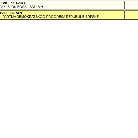
ČEVIĆ SLAVKO
TSKI BLOK BOSS - SDU BIH
OVIĆ ZORAN
 - PARTIJA DEMOKRATSKOG PROGRESA REPUBLIKE SRPSKE