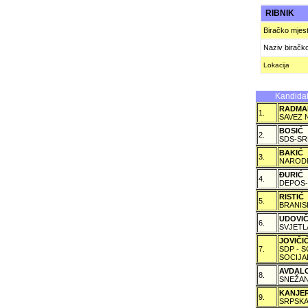
RIBNIK
Biračko mjes
Naziv biračk
Lokacija
Kandidat
RADMA
1.
SAVEZ 
BOSIĆ
2.
SDS-SR
BAKIĆ
3.
NARODN
ÐURIĆ
4.
DEPOS-
RISTIĆ
5.
BRANIS
UDOVI
6.
SVJETL
JOVIČ
7.
SDP - 
SOCIJA
AVDAL
8.
SNEŽAN
KANJE
9.
SRPSKA