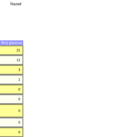
Nazad
Broj glasova
21
12
3
1
0
0
0
0
0