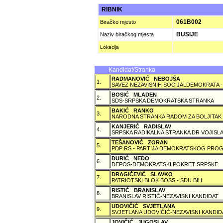
RIBNIK
061B002
Biračko mjesto
BUSIJE
Naziv biračkog mjesta
Lokacija
Kandidat/Stranka
RADMANOVIĆ NEBOJŠA
1.
SAVEZ NEZAVISNIH SOCIJALDEMOKRATA -
BOSIĆ MLADEN
2.
SDS-SRPSKA DEMOKRATSKA STRANKA
BAKIĆ RANKO
3.
NARODNA STRANKA RADOM ZA BOLJITAK
KANJERIĆ RADISLAV
4.
SRPSKA RADIKALNA STRANKA DR VOJISLA
TEŠANOVIĆ ZORAN
5.
PDP RS - PARTIJA DEMOKRATSKOG PROG
ÐURIĆ NEÐO
6.
DEPOS-DEMOKRATSKI POKRET SRPSKE
DRAGIČEVIĆ SLAVKO
7.
PATRIOTSKI BLOK BOSS - SDU BIH
RISTIĆ BRANISLAV
8.
BRANISLAV RISTIĆ-NEZAVISNI KANDIDAT
UDOVIČIĆ SVJETLANA
9.
SVJETLANA UDOVIČIĆ-NEZAVISNI KANDID
JOVIČIĆ JUGOSLAV