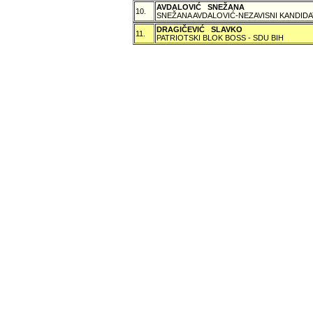
AVDALOVIĆ SNEŽANA
10.
SNEŽANA AVDALOVIĆ-NEZAVISNI KANDIDA
DRAGIČEVIĆ SLAVKO
11.
PATRIOTSKI BLOK BOSS - SDU BIH