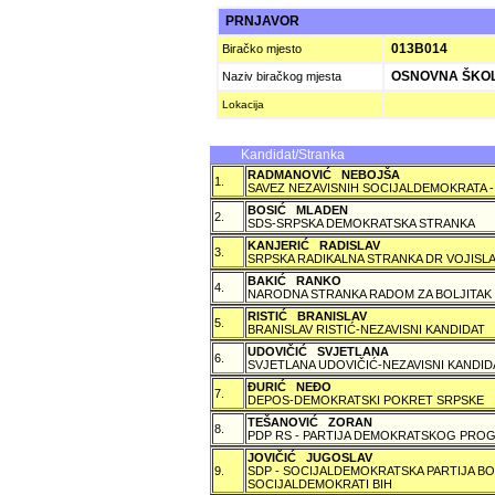
PRNJAVOR
013B014
Biračko mjesto
OSNOVNA ŠKO
Naziv biračkog mjesta
Lokacija
Kandidat/Stranka
RADMANOVIĆ NEBOJŠA
1.
SAVEZ NEZAVISNIH SOCIJALDEMOKRATA -
BOSIĆ MLADEN
2.
SDS-SRPSKA DEMOKRATSKA STRANKA
KANJERIĆ RADISLAV
3.
SRPSKA RADIKALNA STRANKA DR VOJISLA
BAKIĆ RANKO
4.
NARODNA STRANKA RADOM ZA BOLJITAK
RISTIĆ BRANISLAV
5.
BRANISLAV RISTIĆ-NEZAVISNI KANDIDAT
UDOVIČIĆ SVJETLANA
6.
SVJETLANA UDOVIČIĆ-NEZAVISNI KANDID
ÐURIĆ NEÐO
7.
DEPOS-DEMOKRATSKI POKRET SRPSKE
TEŠANOVIĆ ZORAN
8.
PDP RS - PARTIJA DEMOKRATSKOG PROG
JOVIČIĆ JUGOSLAV
9.
SDP - SOCIJALDEMOKRATSKA PARTIJA BO
SOCIJALDEMOKRATI BIH