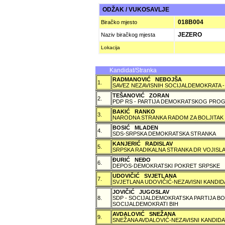
ODŽAK / VUKOSAVLJE
018B004
Biračko mjesto
JEZERO
Naziv biračkog mjesta
Lokacija
Kandidat/Stranka
RADMANOVIĆ NEBOJŠA
1.
SAVEZ NEZAVISNIH SOCIJALDEMOKRATA -
TEŠANOVIĆ ZORAN
2.
PDP RS - PARTIJA DEMOKRATSKOG PROG
BAKIĆ RANKO
3.
NARODNA STRANKA RADOM ZA BOLJITAK
BOSIĆ MLADEN
4.
SDS-SRPSKA DEMOKRATSKA STRANKA
KANJERIĆ RADISLAV
5.
SRPSKA RADIKALNA STRANKA DR VOJISLA
ÐURIĆ NEÐO
6.
DEPOS-DEMOKRATSKI POKRET SRPSKE
UDOVIČIĆ SVJETLANA
7.
SVJETLANA UDOVIČIĆ-NEZAVISNI KANDID
JOVIČIĆ JUGOSLAV
8.
SDP - SOCIJALDEMOKRATSKA PARTIJA BO
SOCIJALDEMOKRATI BIH
AVDALOVIĆ SNEŽANA
9.
SNEŽANA AVDALOVIĆ-NEZAVISNI KANDIDA