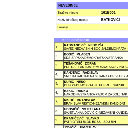
NEVESINJE
161B001
Biračko mjesto
BATKOVIĆI
Naziv biračkog mjesta
Lokacija
Kandidat/Stranka
RADMANOVIĆ NEBOJŠA
1.
SAVEZ NEZAVISNIH SOCIJALDEMOKRATA -
BOSIĆ MLADEN
2.
SDS-SRPSKA DEMOKRATSKA STRANKA
TEŠANOVIĆ ZORAN
3.
PDP RS - PARTIJA DEMOKRATSKOG PROG
KANJERIĆ RADISLAV
4.
SRPSKA RADIKALNA STRANKA DR VOJISLA
ÐURIĆ NEÐO
5.
DEPOS-DEMOKRATSKI POKRET SRPSKE
BAKIĆ RANKO
6.
NARODNA STRANKA RADOM ZA BOLJITAK
RISTIĆ BRANISLAV
7.
BRANISLAV RISTIĆ-NEZAVISNI KANDIDAT
UDOVIČIĆ SVJETLANA
8.
SVJETLANA UDOVIČIĆ-NEZAVISNI KANDID
DRAGIČEVIĆ SLAVKO
9.
PATRIOTSKI BLOK BOSS - SDU BIH
JOVIČIĆ JUGOSLAV