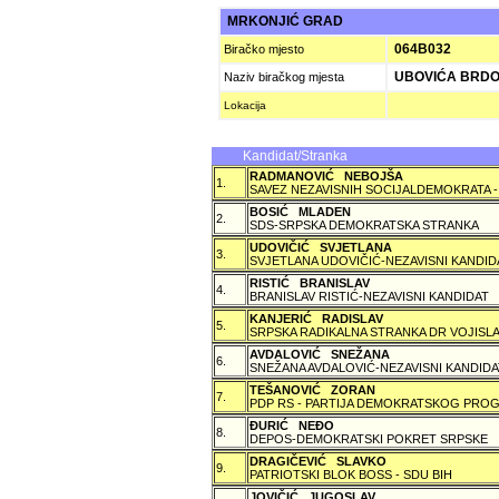
MRKONJIĆ GRAD
064B032
Biračko mjesto
UBOVIĆA BRD
Naziv biračkog mjesta
Lokacija
Kandidat/Stranka
RADMANOVIĆ NEBOJŠA
1.
SAVEZ NEZAVISNIH SOCIJALDEMOKRATA -
BOSIĆ MLADEN
2.
SDS-SRPSKA DEMOKRATSKA STRANKA
UDOVIČIĆ SVJETLANA
3.
SVJETLANA UDOVIČIĆ-NEZAVISNI KANDID
RISTIĆ BRANISLAV
4.
BRANISLAV RISTIĆ-NEZAVISNI KANDIDAT
KANJERIĆ RADISLAV
5.
SRPSKA RADIKALNA STRANKA DR VOJISLA
AVDALOVIĆ SNEŽANA
6.
SNEŽANA AVDALOVIĆ-NEZAVISNI KANDIDA
TEŠANOVIĆ ZORAN
7.
PDP RS - PARTIJA DEMOKRATSKOG PROG
ÐURIĆ NEÐO
8.
DEPOS-DEMOKRATSKI POKRET SRPSKE
DRAGIČEVIĆ SLAVKO
9.
PATRIOTSKI BLOK BOSS - SDU BIH
JOVIČIĆ JUGOSLAV