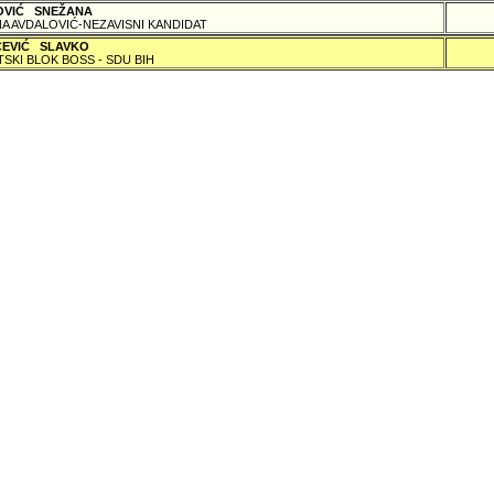
OVIĆ SNEŽANA
A AVDALOVIĆ-NEZAVISNI KANDIDAT
ČEVIĆ SLAVKO
TSKI BLOK BOSS - SDU BIH