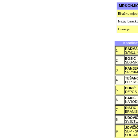
MRKONJI
Biračko mjes
Naziv biračk
Lokacija
Kandidat
RADMA
1.
SAVEZ 
BOSIĆ
2.
SDS-SR
KANJE
3.
SRPSKA
TEŠAN
4.
PDP RS
ÐURIĆ
5.
DEPOS-
BAKIĆ
6.
NARODN
RISTIĆ
7.
BRANIS
UDOVI
8.
SVJETL
JOVIČ
9.
SDP - 
SOCIJA