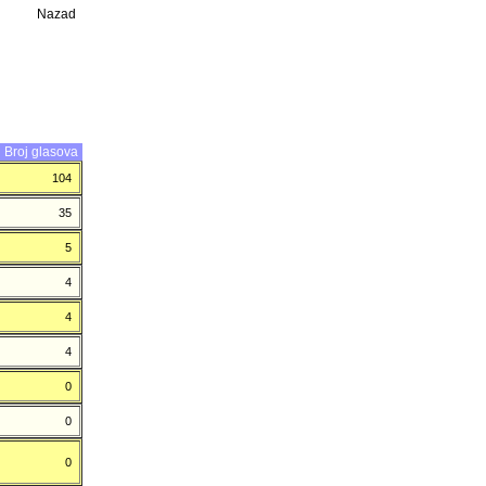
Nazad
Broj glasova
104
35
5
4
4
4
0
0
0