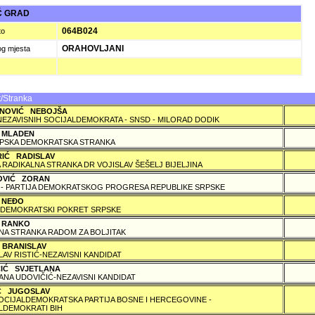
Ć GRAD
064B024
to
ORAHOVLJANI
og mjesta
/Stranka
NOVIĆ NEBOJŠA
NEZAVISNIH SOCIJALDEMOKRATA - SNSD - MILORAD DODIK
 MLADEN
PSKA DEMOKRATSKA STRANKA
RIĆ RADISLAV
 RADIKALNA STRANKA DR VOJISLAV ŠEŠELJ BIJELJINA
OVIĆ ZORAN
 - PARTIJA DEMOKRATSKOG PROGRESA REPUBLIKE SRPSKE
 NEÐO
DEMOKRATSKI POKRET SRPSKE
 RANKO
A STRANKA RADOM ZA BOLJITAK
 BRANISLAV
LAV RISTIĆ-NEZAVISNI KANDIDAT
ČIĆ SVJETLANA
ANA UDOVIČIĆ-NEZAVISNI KANDIDAT
IĆ JUGOSLAV
SOCIJALDEMOKRATSKA PARTIJA BOSNE I HERCEGOVINE -
LDEMOKRATI BIH