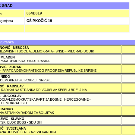
Ć GRAD
064B019
to
OŠ P.KOČIĆ 19
og mjesta
/Stranka
NOVIĆ NEBOJŠA
NEZAVISNIH SOCIJALDEMOKRATA - SNSD - MILORAD DODIK
 MLADEN
PSKA DEMOKRATSKA STRANKA
OVIĆ ZORAN
 - PARTIJA DEMOKRATSKOG PROGRESA REPUBLIKE SRPSKE
 NEÐO
DEMOKRATSKI POKRET SRPSKE
RIĆ RADISLAV
 RADIKALNA STRANKA DR VOJISLAV ŠEŠELJ BIJELJINA
IĆ JUGOSLAV
SOCIJALDEMOKRATSKA PARTIJA BOSNE I HERCEGOVINE -
LDEMOKRATI BIH
 RANKO
A STRANKA RADOM ZA BOLJITAK
ČEVIĆ SLAVKO
TSKI BLOK BOSS - SDU BIH
ČIĆ SVJETLANA
ANA UDOVIČIĆ-NEZAVISNI KANDIDAT