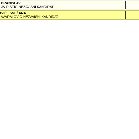
 BRANISLAV
LAV RISTIĆ-NEZAVISNI KANDIDAT
OVIĆ SNEŽANA
A AVDALOVIĆ-NEZAVISNI KANDIDAT