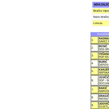
MRKONJI
Biračko mjes
Naziv biračk
Lokacija
Kandidat
RADMA
1.
SAVEZ 
BOSIĆ
2.
SDS-SR
TEŠAN
3.
PDP RS
ÐURIĆ
4.
DEPOS-
KANJE
5.
SRPSKA
JOVIČ
6.
SDP - 
SOCIJA
BAKIĆ
7.
NARODN
DRAGI
8.
PATRIO
UDOVI
9.
SVJETL