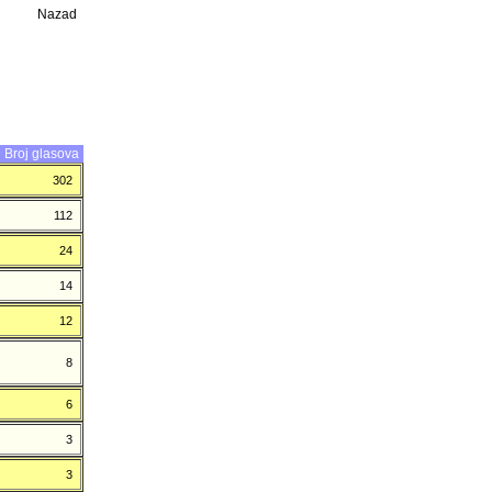
Nazad
Broj glasova
302
112
24
14
12
8
6
3
3