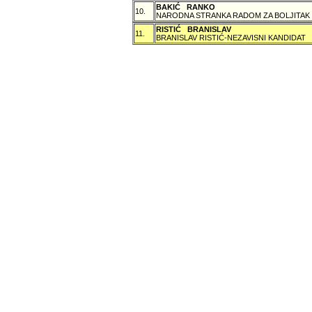
BAKIĆ RANKO
10.
NARODNA STRANKA RADOM ZA BOLJITAK
RISTIĆ BRANISLAV
11.
BRANISLAV RISTIĆ-NEZAVISNI KANDIDAT