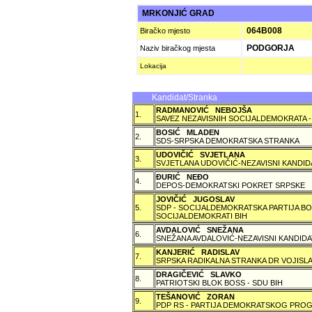
MRKONJIĆ GRAD
064B008
Biračko mjesto
PODGORJA
Naziv biračkog mjesta
Lokacija
Kandidat/Stranka
RADMANOVIĆ NEBOJŠA
1.
SAVEZ NEZAVISNIH SOCIJALDEMOKRATA -
BOSIĆ MLADEN
2.
SDS-SRPSKA DEMOKRATSKA STRANKA
UDOVIČIĆ SVJETLANA
3.
SVJETLANA UDOVIČIĆ-NEZAVISNI KANDID
ÐURIĆ NEÐO
4.
DEPOS-DEMOKRATSKI POKRET SRPSKE
JOVIČIĆ JUGOSLAV
5.
SDP - SOCIJALDEMOKRATSKA PARTIJA BO
SOCIJALDEMOKRATI BIH
AVDALOVIĆ SNEŽANA
6.
SNEŽANA AVDALOVIĆ-NEZAVISNI KANDIDA
KANJERIĆ RADISLAV
7.
SRPSKA RADIKALNA STRANKA DR VOJISLA
DRAGIČEVIĆ SLAVKO
8.
PATRIOTSKI BLOK BOSS - SDU BIH
TEŠANOVIĆ ZORAN
9.
PDP RS - PARTIJA DEMOKRATSKOG PROG