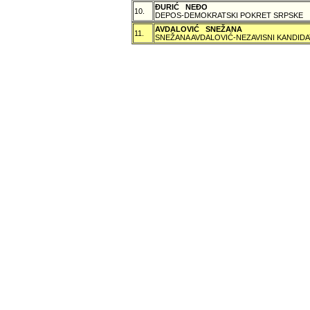
ÐURIĆ NEÐO
10.
DEPOS-DEMOKRATSKI POKRET SRPSKE
AVDALOVIĆ SNEŽANA
11.
SNEŽANA AVDALOVIĆ-NEZAVISNI KANDIDA