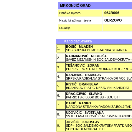
MRKONJIĆ GRAD
064B006
Biračko mjesto
GERZOVO
Naziv biračkog mjesta
Lokacija
Kandidat/Stranka
BOSIĆ MLADEN
1.
SDS-SRPSKA DEMOKRATSKA STRANKA
RADMANOVIĆ NEBOJŠA
2.
SAVEZ NEZAVISNIH SOCIJALDEMOKRATA -
TEŠANOVIĆ ZORAN
3.
PDP RS - PARTIJA DEMOKRATSKOG PROG
KANJERIĆ RADISLAV
4.
SRPSKA RADIKALNA STRANKA DR VOJISLA
RISTIĆ BRANISLAV
5.
BRANISLAV RISTIĆ-NEZAVISNI KANDIDAT
DRAGIČEVIĆ SLAVKO
6.
PATRIOTSKI BLOK BOSS - SDU BIH
BAKIĆ RANKO
7.
NARODNA STRANKA RADOM ZA BOLJITAK
UDOVIČIĆ SVJETLANA
8.
SVJETLANA UDOVIČIĆ-NEZAVISNI KANDID
JOVIČIĆ JUGOSLAV
9.
SDP - SOCIJALDEMOKRATSKA PARTIJA BO
SOCIJALDEMOKRATI BIH