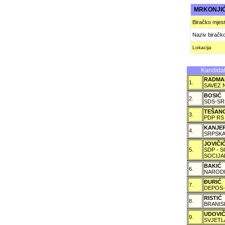
MRKONJI
Biračko mjes
Naziv biračk
Lokacija
Kandidat
RADMA
1.
SAVEZ 
BOSIĆ
2.
SDS-SR
TEŠAN
3.
PDP RS
KANJE
4.
SRPSKA
JOVIČ
5.
SDP - 
SOCIJA
BAKIĆ
6.
NARODN
ÐURIĆ
7.
DEPOS-
RISTIĆ
8.
BRANIS
UDOVI
9.
SVJETL