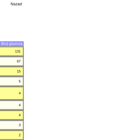
Nazad
Broj glasova
131
67
15
5
4
4
4
3
2