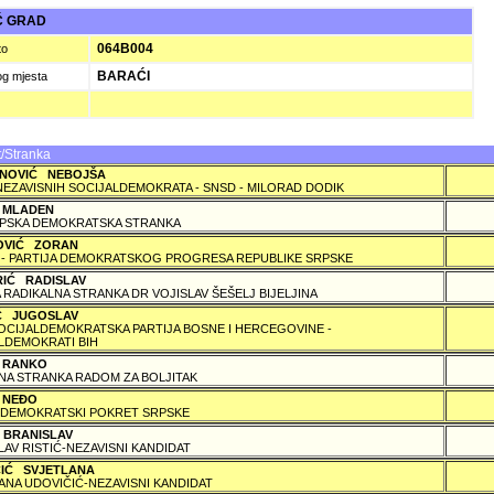
Ć GRAD
064B004
to
BARAĆI
og mjesta
/Stranka
NOVIĆ NEBOJŠA
NEZAVISNIH SOCIJALDEMOKRATA - SNSD - MILORAD DODIK
 MLADEN
PSKA DEMOKRATSKA STRANKA
OVIĆ ZORAN
 - PARTIJA DEMOKRATSKOG PROGRESA REPUBLIKE SRPSKE
RIĆ RADISLAV
 RADIKALNA STRANKA DR VOJISLAV ŠEŠELJ BIJELJINA
IĆ JUGOSLAV
SOCIJALDEMOKRATSKA PARTIJA BOSNE I HERCEGOVINE -
LDEMOKRATI BIH
 RANKO
A STRANKA RADOM ZA BOLJITAK
 NEÐO
DEMOKRATSKI POKRET SRPSKE
 BRANISLAV
LAV RISTIĆ-NEZAVISNI KANDIDAT
ČIĆ SVJETLANA
ANA UDOVIČIĆ-NEZAVISNI KANDIDAT