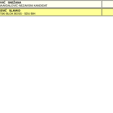
OVIĆ SNEŽANA
A AVDALOVIĆ-NEZAVISNI KANDIDAT
ČEVIĆ SLAVKO
TSKI BLOK BOSS - SDU BIH