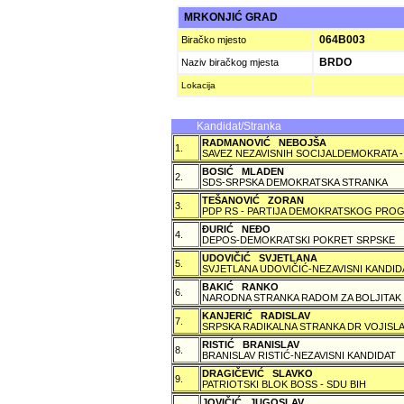
MRKONJIĆ GRAD
064B003
Biračko mjesto
BRDO
Naziv biračkog mjesta
Lokacija
Kandidat/Stranka
RADMANOVIĆ NEBOJŠA
1.
SAVEZ NEZAVISNIH SOCIJALDEMOKRATA -
BOSIĆ MLADEN
2.
SDS-SRPSKA DEMOKRATSKA STRANKA
TEŠANOVIĆ ZORAN
3.
PDP RS - PARTIJA DEMOKRATSKOG PROG
ÐURIĆ NEÐO
4.
DEPOS-DEMOKRATSKI POKRET SRPSKE
UDOVIČIĆ SVJETLANA
5.
SVJETLANA UDOVIČIĆ-NEZAVISNI KANDID
BAKIĆ RANKO
6.
NARODNA STRANKA RADOM ZA BOLJITAK
KANJERIĆ RADISLAV
7.
SRPSKA RADIKALNA STRANKA DR VOJISLA
RISTIĆ BRANISLAV
8.
BRANISLAV RISTIĆ-NEZAVISNI KANDIDAT
DRAGIČEVIĆ SLAVKO
9.
PATRIOTSKI BLOK BOSS - SDU BIH
JOVIČIĆ JUGOSLAV