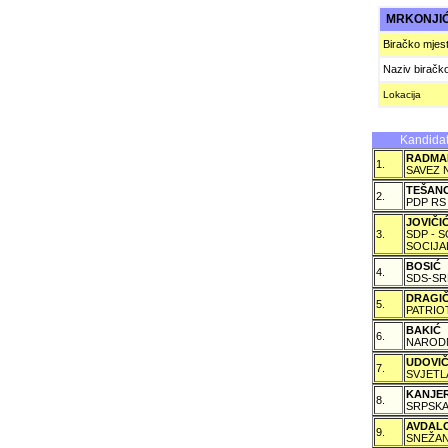
MRKONJI
Biračko mjes
Naziv biračk
Lokacija
Kandidat
RADMA
1.
SAVEZ 
TEŠAN
2.
PDP RS
JOVIČ
3.
SDP - 
SOCIJA
BOSIĆ
4.
SDS-SR
DRAGI
5.
PATRIO
BAKIĆ
6.
NARODN
UDOVI
7.
SVJETL
KANJE
8.
SRPSKA
AVDAL
9.
SNEŽAN