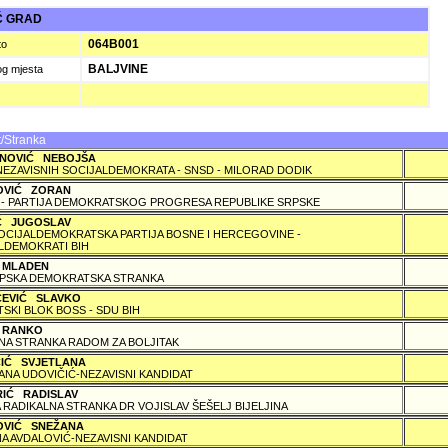
Ć GRAD
064B001
to
BALJVINE
og mjesta
/Stranka
NOVIĆ NEBOJŠA
NEZAVISNIH SOCIJALDEMOKRATA - SNSD - MILORAD DODIK
OVIĆ ZORAN
 - PARTIJA DEMOKRATSKOG PROGRESA REPUBLIKE SRPSKE
IĆ JUGOSLAV
SOCIJALDEMOKRATSKA PARTIJA BOSNE I HERCEGOVINE -
LDEMOKRATI BIH
 MLADEN
PSKA DEMOKRATSKA STRANKA
ČEVIĆ SLAVKO
TSKI BLOK BOSS - SDU BIH
 RANKO
A STRANKA RADOM ZA BOLJITAK
ČIĆ SVJETLANA
ANA UDOVIČIĆ-NEZAVISNI KANDIDAT
RIĆ RADISLAV
 RADIKALNA STRANKA DR VOJISLAV ŠEŠELJ BIJELJINA
OVIĆ SNEŽANA
A AVDALOVIĆ-NEZAVISNI KANDIDAT