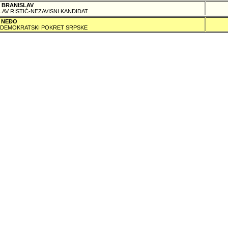
 BRANISLAV
LAV RISTIĆ-NEZAVISNI KANDIDAT
 NEÐO
DEMOKRATSKI POKRET SRPSKE