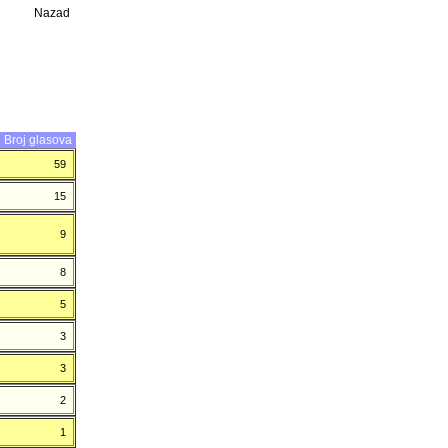
Nazad
Broj glasova
59
15
9
8
5
3
3
2
1