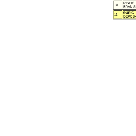
RISTIĆ
10.
BRANIS
ÐURIĆ
11.
DEPOS-