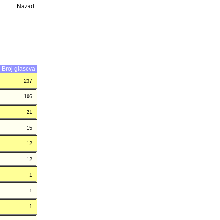
Nazad
Broj glasova
237
106
21
15
12
12
1
1
1