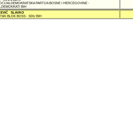
SOCIJALDEMOKRATSKA PARTIJA BOSNE I HERCEGOVINE -
LDEMOKRATI BIH
ČEVIĆ SLAVKO
TSKI BLOK BOSS - SDU BIH