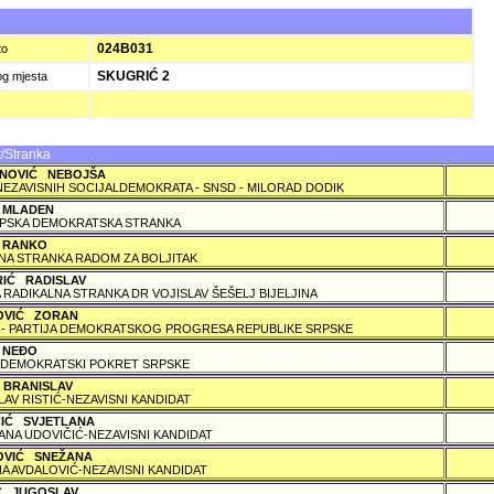
A
024B031
to
SKUGRIĆ 2
og mjesta
/Stranka
NOVIĆ NEBOJŠA
NEZAVISNIH SOCIJALDEMOKRATA - SNSD - MILORAD DODIK
 MLADEN
PSKA DEMOKRATSKA STRANKA
 RANKO
A STRANKA RADOM ZA BOLJITAK
RIĆ RADISLAV
 RADIKALNA STRANKA DR VOJISLAV ŠEŠELJ BIJELJINA
OVIĆ ZORAN
 - PARTIJA DEMOKRATSKOG PROGRESA REPUBLIKE SRPSKE
 NEÐO
DEMOKRATSKI POKRET SRPSKE
 BRANISLAV
LAV RISTIĆ-NEZAVISNI KANDIDAT
ČIĆ SVJETLANA
ANA UDOVIČIĆ-NEZAVISNI KANDIDAT
OVIĆ SNEŽANA
A AVDALOVIĆ-NEZAVISNI KANDIDAT
IĆ JUGOSLAV