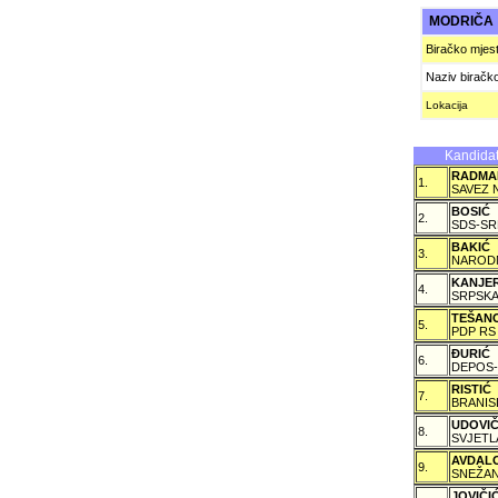
MODRIČ
Biračko mjes
Naziv biračk
Lokacija
Kandidat
RADMA
1.
SAVEZ 
BOSIĆ
2.
SDS-SR
BAKIĆ
3.
NARODN
KANJE
4.
SRPSKA
TEŠAN
5.
PDP RS
ÐURIĆ
6.
DEPOS-
RISTIĆ
7.
BRANIS
UDOVI
8.
SVJETL
AVDAL
9.
SNEŽAN
JOVIČ