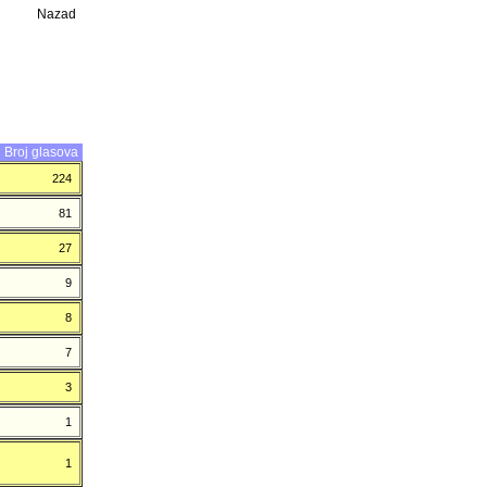
Nazad
Broj glasova
224
81
27
9
8
7
3
1
1