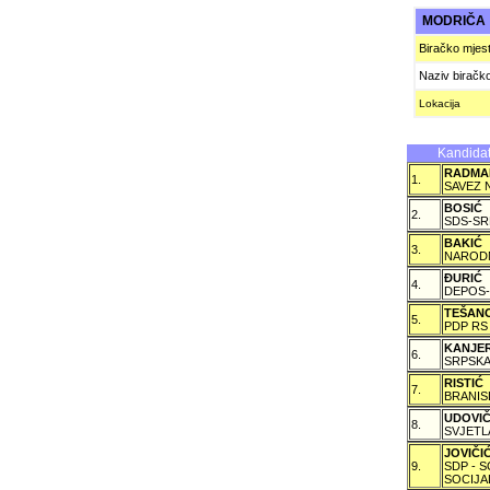
MODRIČ
Biračko mjes
Naziv biračk
Lokacija
Kandidat
RADMA
1.
SAVEZ 
BOSIĆ
2.
SDS-SR
BAKIĆ
3.
NARODN
ÐURIĆ
4.
DEPOS-
TEŠAN
5.
PDP RS
KANJE
6.
SRPSKA
RISTIĆ
7.
BRANIS
UDOVI
8.
SVJETL
JOVIČ
9.
SDP - 
SOCIJA