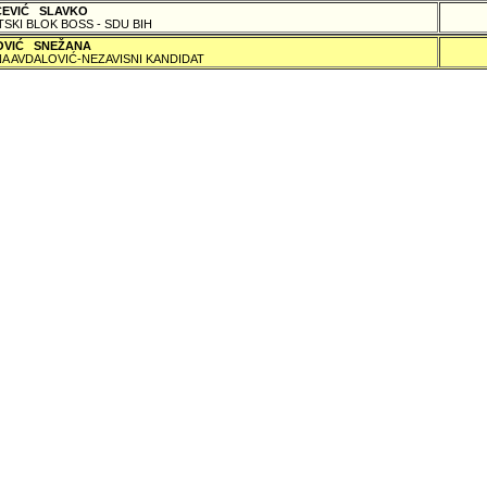
ČEVIĆ SLAVKO
TSKI BLOK BOSS - SDU BIH
OVIĆ SNEŽANA
A AVDALOVIĆ-NEZAVISNI KANDIDAT