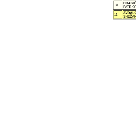
DRAGI
10.
PATRIO
AVDAL
11.
SNEŽAN