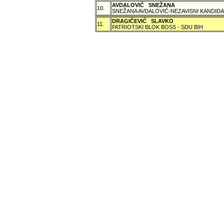
AVDALOVIĆ SNEŽANA
10.
SNEŽANA AVDALOVIĆ-NEZAVISNI KANDIDA
DRAGIČEVIĆ SLAVKO
11.
PATRIOTSKI BLOK BOSS - SDU BIH