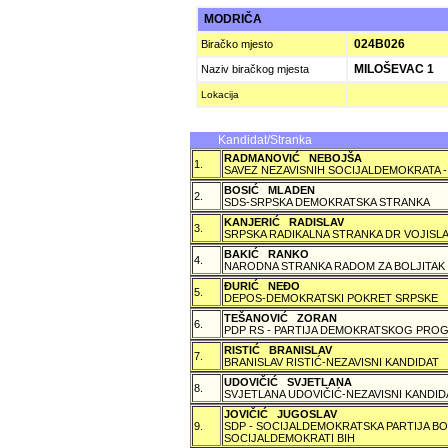
MODRIČA
024B026
Biračko mjesto
MILOŠEVAC 1
Naziv biračkog mjesta
Lokacija
Kandidat/Stranka
RADMANOVIĆ NEBOJŠA
1.
SAVEZ NEZAVISNIH SOCIJALDEMOKRATA -
BOSIĆ MLADEN
2.
SDS-SRPSKA DEMOKRATSKA STRANKA
KANJERIĆ RADISLAV
3.
SRPSKA RADIKALNA STRANKA DR VOJISLA
BAKIĆ RANKO
4.
NARODNA STRANKA RADOM ZA BOLJITAK
ÐURIĆ NEÐO
5.
DEPOS-DEMOKRATSKI POKRET SRPSKE
TEŠANOVIĆ ZORAN
6.
PDP RS - PARTIJA DEMOKRATSKOG PROG
RISTIĆ BRANISLAV
7.
BRANISLAV RISTIĆ-NEZAVISNI KANDIDAT
UDOVIČIĆ SVJETLANA
8.
SVJETLANA UDOVIČIĆ-NEZAVISNI KANDID
JOVIČIĆ JUGOSLAV
9.
SDP - SOCIJALDEMOKRATSKA PARTIJA BO
SOCIJALDEMOKRATI BIH