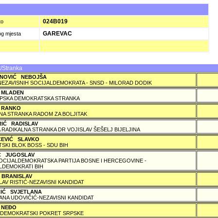
A
024B019
to
GAREVAC
og mjesta
/Stranka
NOVIĆ NEBOJŠA
NEZAVISNIH SOCIJALDEMOKRATA - SNSD - MILORAD DODIK
 MLADEN
PSKA DEMOKRATSKA STRANKA
 RANKO
A STRANKA RADOM ZA BOLJITAK
RIĆ RADISLAV
 RADIKALNA STRANKA DR VOJISLAV ŠEŠELJ BIJELJINA
ČEVIĆ SLAVKO
TSKI BLOK BOSS - SDU BIH
IĆ JUGOSLAV
SOCIJALDEMOKRATSKA PARTIJA BOSNE I HERCEGOVINE -
LDEMOKRATI BIH
 BRANISLAV
LAV RISTIĆ-NEZAVISNI KANDIDAT
ČIĆ SVJETLANA
ANA UDOVIČIĆ-NEZAVISNI KANDIDAT
 NEÐO
DEMOKRATSKI POKRET SRPSKE