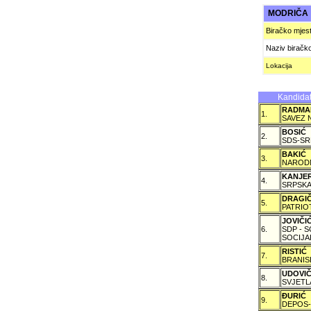
MODRIČ
Biračko mjes
Naziv biračk
Lokacija
Kandidat
RADMA
1.
SAVEZ 
BOSIĆ
2.
SDS-SR
BAKIĆ
3.
NARODN
KANJE
4.
SRPSKA
DRAGI
5.
PATRIO
JOVIČ
6.
SDP - 
SOCIJA
RISTIĆ
7.
BRANIS
UDOVI
8.
SVJETL
ÐURIĆ
9.
DEPOS-