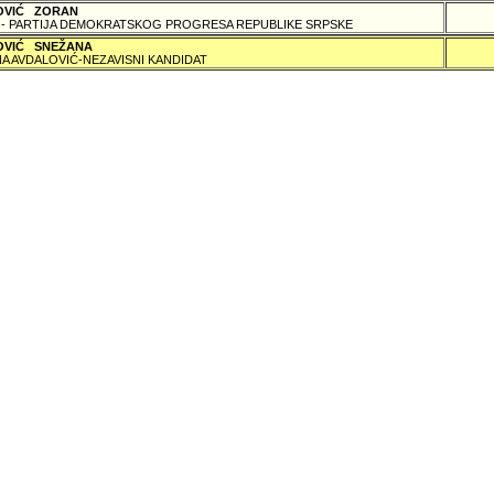
OVIĆ ZORAN
 - PARTIJA DEMOKRATSKOG PROGRESA REPUBLIKE SRPSKE
OVIĆ SNEŽANA
A AVDALOVIĆ-NEZAVISNI KANDIDAT