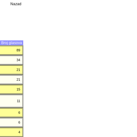
Nazad
Broj glasova
89
34
21
21
15
11
6
6
4