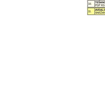
TEŠAN
10.
PDP RS
AVDAL
11.
SNEŽAN