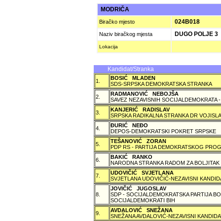
MODRIČA
024B018
Biračko mjesto
DUGO POLJE 3
Naziv biračkog mjesta
Lokacija
Kandidat/Stranka
BOSIĆ MLADEN
1.
SDS-SRPSKA DEMOKRATSKA STRANKA
RADMANOVIĆ NEBOJŠA
2.
SAVEZ NEZAVISNIH SOCIJALDEMOKRATA -
KANJERIĆ RADISLAV
3.
SRPSKA RADIKALNA STRANKA DR VOJISLA
ÐURIĆ NEÐO
4.
DEPOS-DEMOKRATSKI POKRET SRPSKE
TEŠANOVIĆ ZORAN
5.
PDP RS - PARTIJA DEMOKRATSKOG PROG
BAKIĆ RANKO
6.
NARODNA STRANKA RADOM ZA BOLJITAK
UDOVIČIĆ SVJETLANA
7.
SVJETLANA UDOVIČIĆ-NEZAVISNI KANDID
JOVIČIĆ JUGOSLAV
8.
SDP - SOCIJALDEMOKRATSKA PARTIJA BO
SOCIJALDEMOKRATI BIH
AVDALOVIĆ SNEŽANA
9.
SNEŽANA AVDALOVIĆ-NEZAVISNI KANDIDA