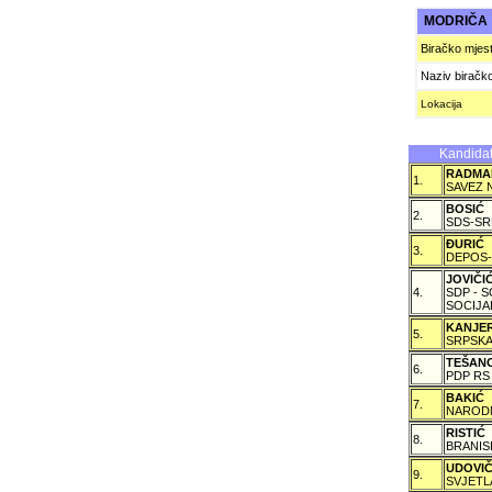
MODRIČ
Biračko mjes
Naziv biračk
Lokacija
Kandidat
RADMA
1.
SAVEZ 
BOSIĆ
2.
SDS-SR
ÐURIĆ
3.
DEPOS-
JOVIČ
4.
SDP - 
SOCIJA
KANJE
5.
SRPSKA
TEŠAN
6.
PDP RS
BAKIĆ
7.
NARODN
RISTIĆ
8.
BRANIS
UDOVI
9.
SVJETL