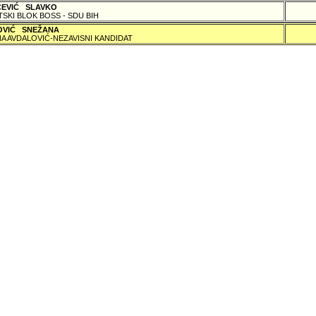
ČEVIĆ SLAVKO
TSKI BLOK BOSS - SDU BIH
OVIĆ SNEŽANA
A AVDALOVIĆ-NEZAVISNI KANDIDAT