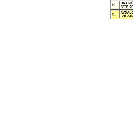
DRAGI
10.
PATRIO
AVDAL
11.
SNEŽAN