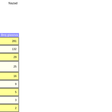
Nazad
Broj glasova
281
132
29
25
16
9
5
3
2