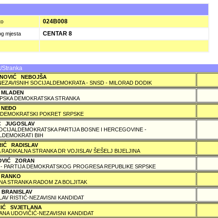
A
024B008
to
CENTAR 8
og mjesta
/Stranka
NOVIĆ NEBOJŠA
NEZAVISNIH SOCIJALDEMOKRATA - SNSD - MILORAD DODIK
 MLADEN
PSKA DEMOKRATSKA STRANKA
 NEÐO
DEMOKRATSKI POKRET SRPSKE
IĆ JUGOSLAV
SOCIJALDEMOKRATSKA PARTIJA BOSNE I HERCEGOVINE -
LDEMOKRATI BIH
RIĆ RADISLAV
 RADIKALNA STRANKA DR VOJISLAV ŠEŠELJ BIJELJINA
OVIĆ ZORAN
 - PARTIJA DEMOKRATSKOG PROGRESA REPUBLIKE SRPSKE
 RANKO
A STRANKA RADOM ZA BOLJITAK
 BRANISLAV
LAV RISTIĆ-NEZAVISNI KANDIDAT
ČIĆ SVJETLANA
ANA UDOVIČIĆ-NEZAVISNI KANDIDAT