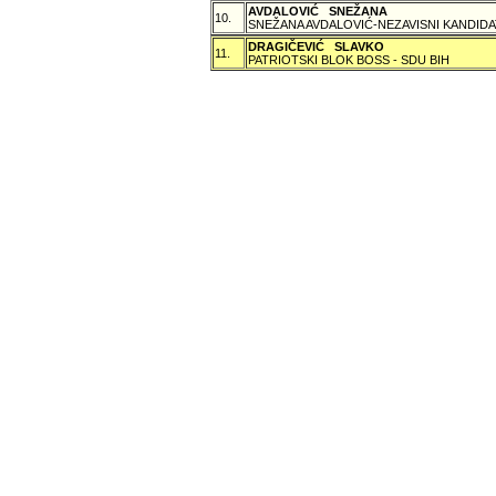
AVDALOVIĆ SNEŽANA
10.
SNEŽANA AVDALOVIĆ-NEZAVISNI KANDIDA
DRAGIČEVIĆ SLAVKO
11.
PATRIOTSKI BLOK BOSS - SDU BIH