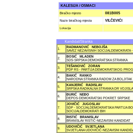
KALESIJA / OSMACI
081B005
Biračko mjesto
VILČEVIĆI
Naziv biračkog mjesta
Lokacija
Kandidat/Stranka
RADMANOVIĆ NEBOJŠA
1.
SAVEZ NEZAVISNIH SOCIJALDEMOKRATA -
BOSIĆ MLADEN
2.
SDS-SRPSKA DEMOKRATSKA STRANKA
TEŠANOVIĆ ZORAN
3.
PDP RS - PARTIJA DEMOKRATSKOG PROG
BAKIĆ RANKO
4.
NARODNA STRANKA RADOM ZA BOLJITAK
KANJERIĆ RADISLAV
5.
SRPSKA RADIKALNA STRANKA DR VOJISLA
ÐURIĆ NEÐO
6.
DEPOS-DEMOKRATSKI POKRET SRPSKE
JOVIČIĆ JUGOSLAV
7.
SDP - SOCIJALDEMOKRATSKA PARTIJA BO
SOCIJALDEMOKRATI BIH
RISTIĆ BRANISLAV
8.
BRANISLAV RISTIĆ-NEZAVISNI KANDIDAT
UDOVIČIĆ SVJETLANA
9.
SVJETLANA UDOVIČIĆ-NEZAVISNI KANDID