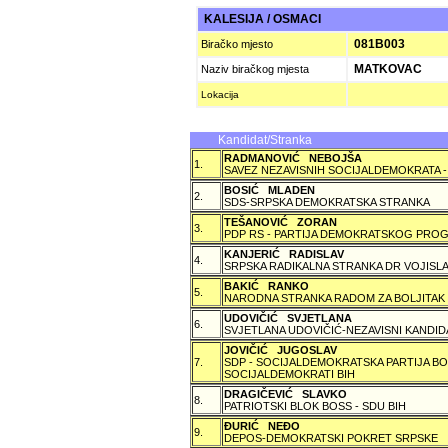
KALESIJA / OSMACI
081B003
Biračko mjesto
MATKOVAC
Naziv biračkog mjesta
Lokacija
Kandidat/Stranka
RADMANOVIĆ NEBOJŠA
1.
SAVEZ NEZAVISNIH SOCIJALDEMOKRATA -
BOSIĆ MLADEN
2.
SDS-SRPSKA DEMOKRATSKA STRANKA
TEŠANOVIĆ ZORAN
3.
PDP RS - PARTIJA DEMOKRATSKOG PROG
KANJERIĆ RADISLAV
4.
SRPSKA RADIKALNA STRANKA DR VOJISLA
BAKIĆ RANKO
5.
NARODNA STRANKA RADOM ZA BOLJITAK
UDOVIČIĆ SVJETLANA
6.
SVJETLANA UDOVIČIĆ-NEZAVISNI KANDID
JOVIČIĆ JUGOSLAV
7.
SDP - SOCIJALDEMOKRATSKA PARTIJA BO
SOCIJALDEMOKRATI BIH
DRAGIČEVIĆ SLAVKO
8.
PATRIOTSKI BLOK BOSS - SDU BIH
ÐURIĆ NEÐO
9.
DEPOS-DEMOKRATSKI POKRET SRPSKE