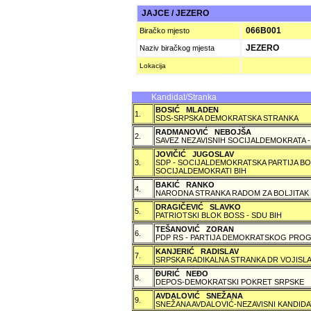
JAJCE / JEZERO
066B001
Biračko mjesto
JEZERO
Naziv biračkog mjesta
Lokacija
Kandidat/Stranka
BOSIĆ MLADEN
1.
SDS-SRPSKA DEMOKRATSKA STRANKA
RADMANOVIĆ NEBOJŠA
2.
SAVEZ NEZAVISNIH SOCIJALDEMOKRATA -
JOVIČIĆ JUGOSLAV
3.
SDP - SOCIJALDEMOKRATSKA PARTIJA BO
SOCIJALDEMOKRATI BIH
BAKIĆ RANKO
4.
NARODNA STRANKA RADOM ZA BOLJITAK
DRAGIČEVIĆ SLAVKO
5.
PATRIOTSKI BLOK BOSS - SDU BIH
TEŠANOVIĆ ZORAN
6.
PDP RS - PARTIJA DEMOKRATSKOG PROG
KANJERIĆ RADISLAV
7.
SRPSKA RADIKALNA STRANKA DR VOJISLA
ÐURIĆ NEÐO
8.
DEPOS-DEMOKRATSKI POKRET SRPSKE
AVDALOVIĆ SNEŽANA
9.
SNEŽANA AVDALOVIĆ-NEZAVISNI KANDIDA