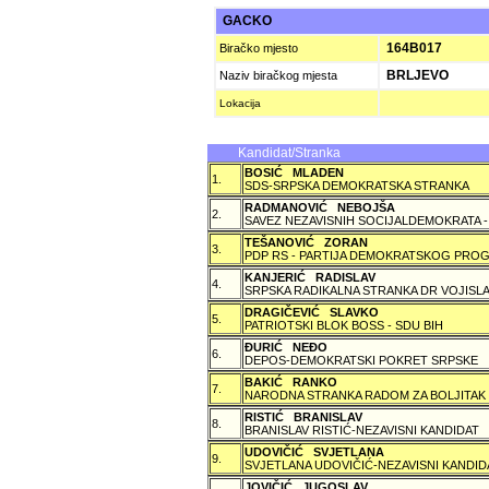
GACKO
164B017
Biračko mjesto
BRLJEVO
Naziv biračkog mjesta
Lokacija
Kandidat/Stranka
BOSIĆ MLADEN
1.
SDS-SRPSKA DEMOKRATSKA STRANKA
RADMANOVIĆ NEBOJŠA
2.
SAVEZ NEZAVISNIH SOCIJALDEMOKRATA -
TEŠANOVIĆ ZORAN
3.
PDP RS - PARTIJA DEMOKRATSKOG PROG
KANJERIĆ RADISLAV
4.
SRPSKA RADIKALNA STRANKA DR VOJISLA
DRAGIČEVIĆ SLAVKO
5.
PATRIOTSKI BLOK BOSS - SDU BIH
ÐURIĆ NEÐO
6.
DEPOS-DEMOKRATSKI POKRET SRPSKE
BAKIĆ RANKO
7.
NARODNA STRANKA RADOM ZA BOLJITAK
RISTIĆ BRANISLAV
8.
BRANISLAV RISTIĆ-NEZAVISNI KANDIDAT
UDOVIČIĆ SVJETLANA
9.
SVJETLANA UDOVIČIĆ-NEZAVISNI KANDID
JOVIČIĆ JUGOSLAV