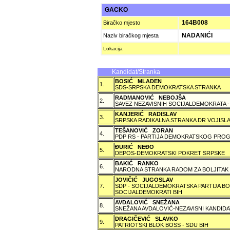
GACKO
164B008
Biračko mjesto
NADANIĆI
Naziv biračkog mjesta
Lokacija
Kandidat/Stranka
BOSIĆ MLADEN
1.
SDS-SRPSKA DEMOKRATSKA STRANKA
RADMANOVIĆ NEBOJŠA
2.
SAVEZ NEZAVISNIH SOCIJALDEMOKRATA -
KANJERIĆ RADISLAV
3.
SRPSKA RADIKALNA STRANKA DR VOJISLA
TEŠANOVIĆ ZORAN
4.
PDP RS - PARTIJA DEMOKRATSKOG PROG
ÐURIĆ NEÐO
5.
DEPOS-DEMOKRATSKI POKRET SRPSKE
BAKIĆ RANKO
6.
NARODNA STRANKA RADOM ZA BOLJITAK
JOVIČIĆ JUGOSLAV
7.
SDP - SOCIJALDEMOKRATSKA PARTIJA BO
SOCIJALDEMOKRATI BIH
AVDALOVIĆ SNEŽANA
8.
SNEŽANA AVDALOVIĆ-NEZAVISNI KANDIDA
DRAGIČEVIĆ SLAVKO
9.
PATRIOTSKI BLOK BOSS - SDU BIH