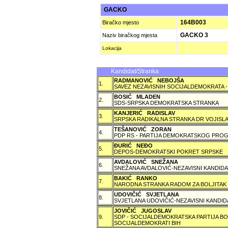
GACKO
164B003
Biračko mjesto
GACKO 3
Naziv biračkog mjesta
Lokacija
Kandidat/Stranka
RADMANOVIĆ NEBOJŠA
1.
SAVEZ NEZAVISNIH SOCIJALDEMOKRATA -
BOSIĆ MLADEN
2.
SDS-SRPSKA DEMOKRATSKA STRANKA
KANJERIĆ RADISLAV
3.
SRPSKA RADIKALNA STRANKA DR VOJISLA
TEŠANOVIĆ ZORAN
4.
PDP RS - PARTIJA DEMOKRATSKOG PROG
ÐURIĆ NEÐO
5.
DEPOS-DEMOKRATSKI POKRET SRPSKE
AVDALOVIĆ SNEŽANA
6.
SNEŽANA AVDALOVIĆ-NEZAVISNI KANDIDA
BAKIĆ RANKO
7.
NARODNA STRANKA RADOM ZA BOLJITAK
UDOVIČIĆ SVJETLANA
8.
SVJETLANA UDOVIČIĆ-NEZAVISNI KANDID
JOVIČIĆ JUGOSLAV
9.
SDP - SOCIJALDEMOKRATSKA PARTIJA BO
SOCIJALDEMOKRATI BIH