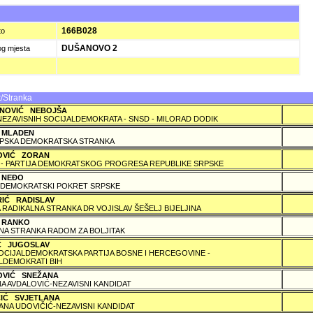
)
166B028
to
DUŠANOVO 2
og mjesta
/Stranka
NOVIĆ NEBOJŠA
NEZAVISNIH SOCIJALDEMOKRATA - SNSD - MILORAD DODIK
 MLADEN
PSKA DEMOKRATSKA STRANKA
OVIĆ ZORAN
 - PARTIJA DEMOKRATSKOG PROGRESA REPUBLIKE SRPSKE
 NEÐO
DEMOKRATSKI POKRET SRPSKE
RIĆ RADISLAV
 RADIKALNA STRANKA DR VOJISLAV ŠEŠELJ BIJELJINA
 RANKO
A STRANKA RADOM ZA BOLJITAK
IĆ JUGOSLAV
SOCIJALDEMOKRATSKA PARTIJA BOSNE I HERCEGOVINE -
LDEMOKRATI BIH
OVIĆ SNEŽANA
A AVDALOVIĆ-NEZAVISNI KANDIDAT
ČIĆ SVJETLANA
ANA UDOVIČIĆ-NEZAVISNI KANDIDAT