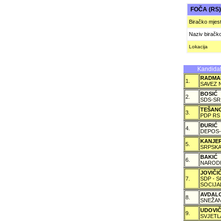
FOČA (RS
Biračko mjes
Naziv biračk
Lokacija
Kandidat
RADMA
1.
SAVEZ 
BOSIĆ
2.
SDS-SR
TEŠAN
3.
PDP RS
ÐURIĆ
4.
DEPOS-
KANJE
5.
SRPSKA
BAKIĆ
6.
NARODN
JOVIČ
7.
SDP - 
SOCIJA
AVDAL
8.
SNEŽAN
UDOVI
9.
SVJETL