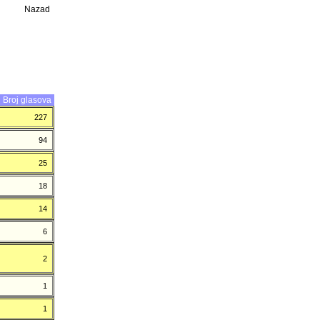
Nazad
Broj glasova
227
94
25
18
14
6
2
1
1