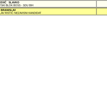
ČEVIĆ SLAVKO
TSKI BLOK BOSS - SDU BIH
 BRANISLAV
LAV RISTIĆ-NEZAVISNI KANDIDAT