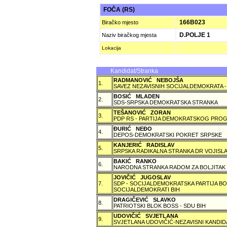
FOČA (RS)
166B023
Biračko mjesto
D.POLJE 1
Naziv biračkog mjesta
Lokacija
Kandidat/Stranka
RADMANOVIĆ NEBOJŠA
1.
SAVEZ NEZAVISNIH SOCIJALDEMOKRATA -
BOSIĆ MLADEN
2.
SDS-SRPSKA DEMOKRATSKA STRANKA
TEŠANOVIĆ ZORAN
3.
PDP RS - PARTIJA DEMOKRATSKOG PROG
ÐURIĆ NEÐO
4.
DEPOS-DEMOKRATSKI POKRET SRPSKE
KANJERIĆ RADISLAV
5.
SRPSKA RADIKALNA STRANKA DR VOJISLA
BAKIĆ RANKO
6.
NARODNA STRANKA RADOM ZA BOLJITAK
JOVIČIĆ JUGOSLAV
7.
SDP - SOCIJALDEMOKRATSKA PARTIJA BO
SOCIJALDEMOKRATI BIH
DRAGIČEVIĆ SLAVKO
8.
PATRIOTSKI BLOK BOSS - SDU BIH
UDOVIČIĆ SVJETLANA
9.
SVJETLANA UDOVIČIĆ-NEZAVISNI KANDID