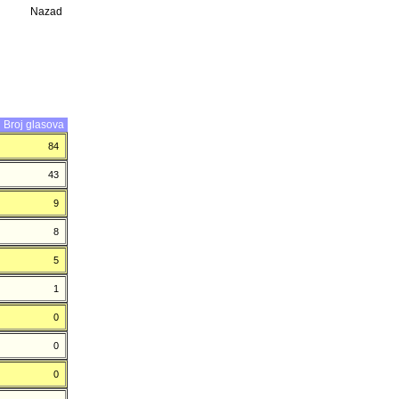
Nazad
Broj glasova
84
43
9
8
5
1
0
0
0