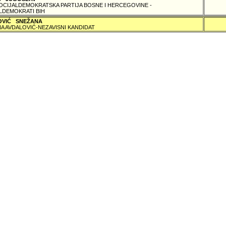
SOCIJALDEMOKRATSKA PARTIJA BOSNE I HERCEGOVINE -
LDEMOKRATI BIH
OVIĆ SNEŽANA
A AVDALOVIĆ-NEZAVISNI KANDIDAT