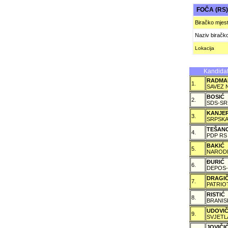
FOČA (RS
Biračko mjes
Naziv biračk
Lokacija
Kandidat
RADMA
1.
SAVEZ 
BOSIĆ
2.
SDS-SR
KANJE
3.
SRPSKA
TEŠAN
4.
PDP RS
BAKIĆ
5.
NARODN
ÐURIĆ
6.
DEPOS-
DRAGI
7.
PATRIO
RISTIĆ
8.
BRANIS
UDOVI
9.
SVJETL
JOVIČ