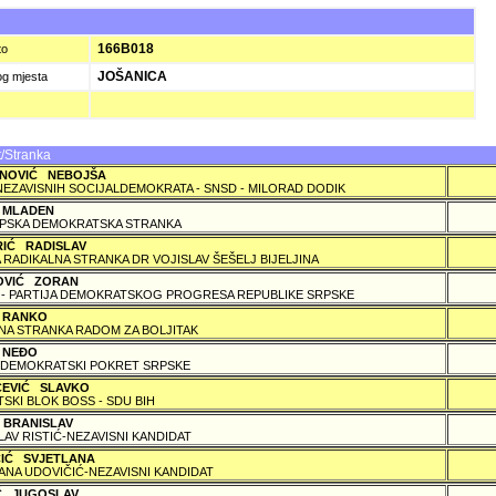
)
166B018
to
JOŠANICA
og mjesta
/Stranka
NOVIĆ NEBOJŠA
NEZAVISNIH SOCIJALDEMOKRATA - SNSD - MILORAD DODIK
 MLADEN
PSKA DEMOKRATSKA STRANKA
RIĆ RADISLAV
 RADIKALNA STRANKA DR VOJISLAV ŠEŠELJ BIJELJINA
OVIĆ ZORAN
 - PARTIJA DEMOKRATSKOG PROGRESA REPUBLIKE SRPSKE
 RANKO
A STRANKA RADOM ZA BOLJITAK
 NEÐO
DEMOKRATSKI POKRET SRPSKE
ČEVIĆ SLAVKO
TSKI BLOK BOSS - SDU BIH
 BRANISLAV
LAV RISTIĆ-NEZAVISNI KANDIDAT
ČIĆ SVJETLANA
ANA UDOVIČIĆ-NEZAVISNI KANDIDAT
IĆ JUGOSLAV