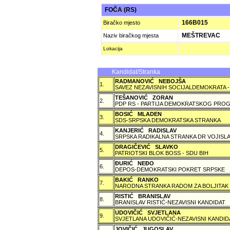
FOČA (RS)
166B015
Biračko mjesto
MEŠTREVAC
Naziv biračkog mjesta
Lokacija
Kandidat/Stranka
RADMANOVIĆ NEBOJŠA
1.
SAVEZ NEZAVISNIH SOCIJALDEMOKRATA -
TEŠANOVIĆ ZORAN
2.
PDP RS - PARTIJA DEMOKRATSKOG PROG
BOSIĆ MLADEN
3.
SDS-SRPSKA DEMOKRATSKA STRANKA
KANJERIĆ RADISLAV
4.
SRPSKA RADIKALNA STRANKA DR VOJISLA
DRAGIČEVIĆ SLAVKO
5.
PATRIOTSKI BLOK BOSS - SDU BIH
ÐURIĆ NEÐO
6.
DEPOS-DEMOKRATSKI POKRET SRPSKE
BAKIĆ RANKO
7.
NARODNA STRANKA RADOM ZA BOLJITAK
RISTIĆ BRANISLAV
8.
BRANISLAV RISTIĆ-NEZAVISNI KANDIDAT
UDOVIČIĆ SVJETLANA
9.
SVJETLANA UDOVIČIĆ-NEZAVISNI KANDID
JOVIČIĆ JUGOSLAV