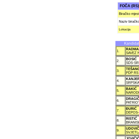
FOČA (RS
Biračko mjes
Naziv biračk
Lokacija
Kandidat
RADMA
1.
SAVEZ 
BOSIĆ
2.
SDS-SR
TEŠAN
3.
PDP RS
KANJE
4.
SRPSKA
BAKIĆ
5.
NARODN
DRAGI
6.
PATRIO
ÐURIĆ
7.
DEPOS-
RISTIĆ
8.
BRANIS
UDOVI
9.
SVJETL
JOVIČ