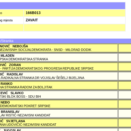
)
166B013
to
ZAVAIT
og mjesta
/Stranka
NOVIĆ NEBOJŠA
NEZAVISNIH SOCIJALDEMOKRATA - SNSD - MILORAD DODIK
 MLADEN
PSKA DEMOKRATSKA STRANKA
OVIĆ ZORAN
 - PARTIJA DEMOKRATSKOG PROGRESA REPUBLIKE SRPSKE
RIĆ RADISLAV
 RADIKALNA STRANKA DR VOJISLAV ŠEŠELJ BIJELJINA
 RANKO
A STRANKA RADOM ZA BOLJITAK
ČEVIĆ SLAVKO
TSKI BLOK BOSS - SDU BIH
 NEÐO
DEMOKRATSKI POKRET SRPSKE
 BRANISLAV
LAV RISTIĆ-NEZAVISNI KANDIDAT
ČIĆ SVJETLANA
ANA UDOVIČIĆ-NEZAVISNI KANDIDAT
IĆ JUGOSLAV