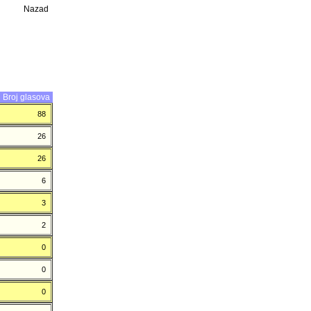
Nazad
Broj glasova
88
26
26
6
3
2
0
0
0