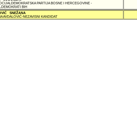
SOCIJALDEMOKRATSKA PARTIJA BOSNE I HERCEGOVINE -
LDEMOKRATI BIH
OVIĆ SNEŽANA
A AVDALOVIĆ-NEZAVISNI KANDIDAT