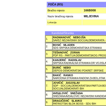
FOČA (RS)
166B008
Biračko mjesto
MILJEVINA
Naziv biračkog mjesta
Lokacija
Kandidat/Stranka
RADMANOVIĆ NEBOJŠA
1.
SAVEZ NEZAVISNIH SOCIJALDEMOKRATA -
BOSIĆ MLADEN
2.
SDS-SRPSKA DEMOKRATSKA STRANKA
TEŠANOVIĆ ZORAN
3.
PDP RS - PARTIJA DEMOKRATSKOG PROG
KANJERIĆ RADISLAV
4.
SRPSKA RADIKALNA STRANKA DR VOJISLA
ÐURIĆ NEÐO
5.
DEPOS-DEMOKRATSKI POKRET SRPSKE
BAKIĆ RANKO
6.
NARODNA STRANKA RADOM ZA BOLJITAK
JOVIČIĆ JUGOSLAV
7.
SDP - SOCIJALDEMOKRATSKA PARTIJA BO
SOCIJALDEMOKRATI BIH
AVDALOVIĆ SNEŽANA
8.
SNEŽANA AVDALOVIĆ-NEZAVISNI KANDIDA
DRAGIČEVIĆ SLAVKO
9.
PATRIOTSKI BLOK BOSS - SDU BIH