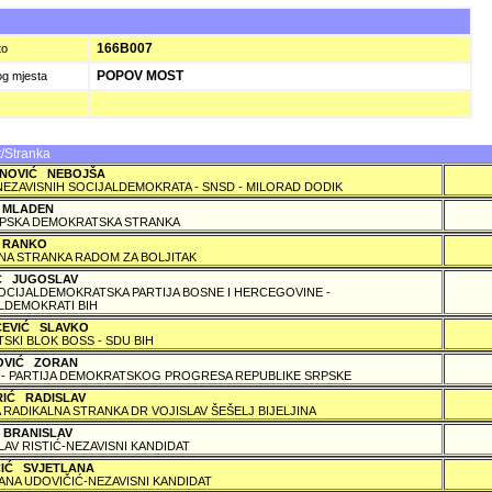
)
166B007
to
POPOV MOST
og mjesta
/Stranka
NOVIĆ NEBOJŠA
NEZAVISNIH SOCIJALDEMOKRATA - SNSD - MILORAD DODIK
 MLADEN
PSKA DEMOKRATSKA STRANKA
 RANKO
A STRANKA RADOM ZA BOLJITAK
IĆ JUGOSLAV
SOCIJALDEMOKRATSKA PARTIJA BOSNE I HERCEGOVINE -
LDEMOKRATI BIH
ČEVIĆ SLAVKO
TSKI BLOK BOSS - SDU BIH
OVIĆ ZORAN
 - PARTIJA DEMOKRATSKOG PROGRESA REPUBLIKE SRPSKE
RIĆ RADISLAV
 RADIKALNA STRANKA DR VOJISLAV ŠEŠELJ BIJELJINA
 BRANISLAV
LAV RISTIĆ-NEZAVISNI KANDIDAT
ČIĆ SVJETLANA
ANA UDOVIČIĆ-NEZAVISNI KANDIDAT