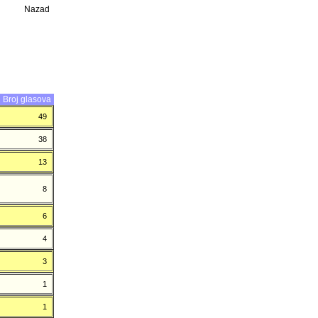
Nazad
Broj glasova
49
38
13
8
6
4
3
1
1