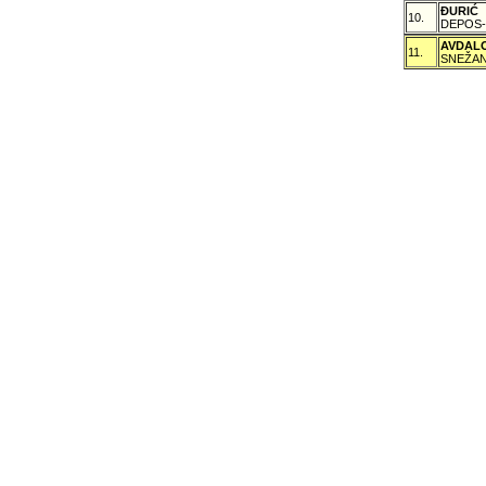
ÐURIĆ
10.
DEPOS-
AVDAL
11.
SNEŽAN