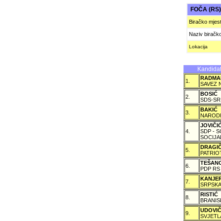
FOČA (RS
Biračko mjes
Naziv biračk
Lokacija
Kandidat
RADMA
1.
SAVEZ 
BOSIĆ
2.
SDS-SR
BAKIĆ
3.
NARODN
JOVIČ
4.
SDP - 
SOCIJA
DRAGI
5.
PATRIO
TEŠAN
6.
PDP RS
KANJE
7.
SRPSKA
RISTIĆ
8.
BRANIS
UDOVI
9.
SVJETL