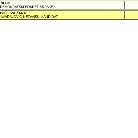
 NEÐO
DEMOKRATSKI POKRET SRPSKE
OVIĆ SNEŽANA
A AVDALOVIĆ-NEZAVISNI KANDIDAT