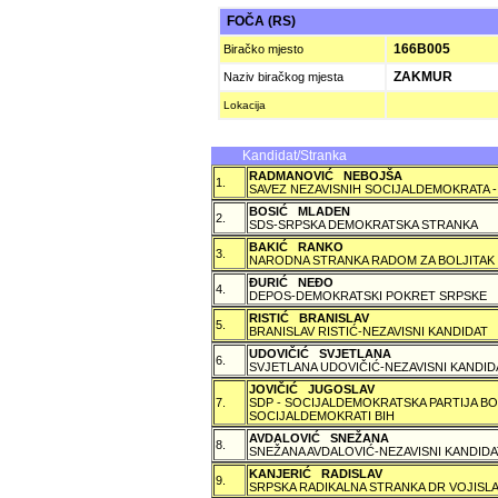
FOČA (RS)
166B005
Biračko mjesto
ZAKMUR
Naziv biračkog mjesta
Lokacija
Kandidat/Stranka
RADMANOVIĆ NEBOJŠA
1.
SAVEZ NEZAVISNIH SOCIJALDEMOKRATA -
BOSIĆ MLADEN
2.
SDS-SRPSKA DEMOKRATSKA STRANKA
BAKIĆ RANKO
3.
NARODNA STRANKA RADOM ZA BOLJITAK
ÐURIĆ NEÐO
4.
DEPOS-DEMOKRATSKI POKRET SRPSKE
RISTIĆ BRANISLAV
5.
BRANISLAV RISTIĆ-NEZAVISNI KANDIDAT
UDOVIČIĆ SVJETLANA
6.
SVJETLANA UDOVIČIĆ-NEZAVISNI KANDID
JOVIČIĆ JUGOSLAV
7.
SDP - SOCIJALDEMOKRATSKA PARTIJA BO
SOCIJALDEMOKRATI BIH
AVDALOVIĆ SNEŽANA
8.
SNEŽANA AVDALOVIĆ-NEZAVISNI KANDIDA
KANJERIĆ RADISLAV
9.
SRPSKA RADIKALNA STRANKA DR VOJISLA