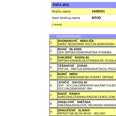
FOČA (RS)
166B001
Biračko mjesto
BROD
Naziv biračkog mjesta
Lokacija
Kandidat/Stranka
RADMANOVIĆ NEBOJŠA
1.
SAVEZ NEZAVISNIH SOCIJALDEMOKRATA -
BOSIĆ MLADEN
2.
SDS-SRPSKA DEMOKRATSKA STRANKA
KANJERIĆ RADISLAV
3.
SRPSKA RADIKALNA STRANKA DR VOJISLA
TEŠANOVIĆ ZORAN
4.
PDP RS - PARTIJA DEMOKRATSKOG PROG
ÐURIĆ NEÐO
5.
DEPOS-DEMOKRATSKI POKRET SRPSKE
JOVIČIĆ JUGOSLAV
6.
SDP - SOCIJALDEMOKRATSKA PARTIJA BO
SOCIJALDEMOKRATI BIH
BAKIĆ RANKO
7.
NARODNA STRANKA RADOM ZA BOLJITAK
AVDALOVIĆ SNEŽANA
8.
SNEŽANA AVDALOVIĆ-NEZAVISNI KANDIDA
DRAGIČEVIĆ SLAVKO
9.
PATRIOTSKI BLOK BOSS - SDU BIH