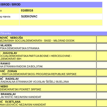
 BROD / BROD
016B016
to
SIJEKOVAC
og mjesta
/Stranka
NOVIĆ NEBOJŠA
NEZAVISNIH SOCIJALDEMOKRATA - SNSD - MILORAD DODIK
 MLADEN
PSKA DEMOKRATSKA STRANKA
IĆ JUGOSLAV
SOCIJALDEMOKRATSKA PARTIJA BOSNE I HERCEGOVINE -
LDEMOKRATI BIH
 RANKO
A STRANKA RADOM ZA BOLJITAK
OVIĆ ZORAN
 - PARTIJA DEMOKRATSKOG PROGRESA REPUBLIKE SRPSKE
RIĆ RADISLAV
 RADIKALNA STRANKA DR VOJISLAV ŠEŠELJ BIJELJINA
 NEÐO
DEMOKRATSKI POKRET SRPSKE
 BRANISLAV
LAV RISTIĆ-NEZAVISNI KANDIDAT
ČIĆ SVJETLANA
ANA UDOVIČIĆ-NEZAVISNI KANDIDAT