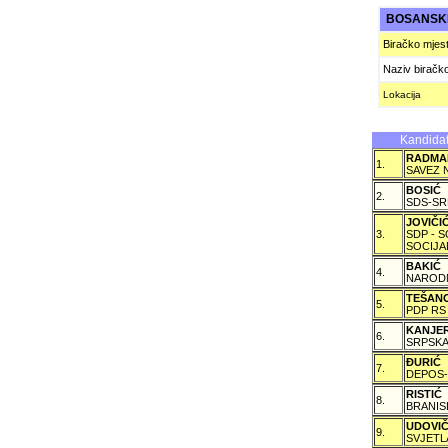
BOSANSKI
Biračko mjes
Naziv biračk
Lokacija
Kandidat
RADMA
1.
SAVEZ 
BOSIĆ
2.
SDS-SR
JOVIČ
3.
SDP - 
SOCIJA
BAKIĆ
4.
NARODN
TEŠAN
5.
PDP RS
KANJE
6.
SRPSKA
ÐURIĆ
7.
DEPOS-
RISTIĆ
8.
BRANIS
UDOVI
9.
SVJETL