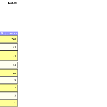
Nazad
Broj glasova
240
34
34
14
11
9
7
3
1