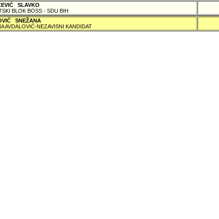
ČEVIĆ SLAVKO
TSKI BLOK BOSS - SDU BIH
OVIĆ SNEŽANA
A AVDALOVIĆ-NEZAVISNI KANDIDAT