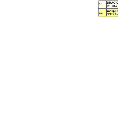
DRAGI
10.
PATRIO
AVDAL
11.
SNEŽAN