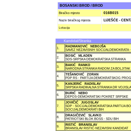
BOSANSKI BROD / BROD
016B015
Biračko mjesto
LIJEŠĆE - CEN
Naziv biračkog mjesta
Lokacija
Kandidat/Stranka
RADMANOVIĆ NEBOJŠA
1.
SAVEZ NEZAVISNIH SOCIJALDEMOKRATA -
BOSIĆ MLADEN
2.
SDS-SRPSKA DEMOKRATSKA STRANKA
BAKIĆ RANKO
3.
NARODNA STRANKA RADOM ZA BOLJITAK
TEŠANOVIĆ ZORAN
4.
PDP RS - PARTIJA DEMOKRATSKOG PROG
KANJERIĆ RADISLAV
5.
SRPSKA RADIKALNA STRANKA DR VOJISLA
ÐURIĆ NEÐO
6.
DEPOS-DEMOKRATSKI POKRET SRPSKE
JOVIČIĆ JUGOSLAV
7.
SDP - SOCIJALDEMOKRATSKA PARTIJA BO
SOCIJALDEMOKRATI BIH
DRAGIČEVIĆ SLAVKO
8.
PATRIOTSKI BLOK BOSS - SDU BIH
RISTIĆ BRANISLAV
9.
BRANISLAV RISTIĆ-NEZAVISNI KANDIDAT