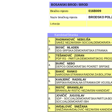
BOSANSKI BROD / BROD
016B009
Biračko mjesto
BRODSKO POLJE
Naziv biračkog mjesta
Lokacija
Kandidat/Stranka
RADMANOVIĆ NEBOJŠA
1.
SAVEZ NEZAVISNIH SOCIJALDEMOKRATA -
BOSIĆ MLADEN
2.
SDS-SRPSKA DEMOKRATSKA STRANKA
TEŠANOVIĆ ZORAN
3.
PDP RS - PARTIJA DEMOKRATSKOG PROG
ÐURIĆ NEÐO
4.
DEPOS-DEMOKRATSKI POKRET SRPSKE
BAKIĆ RANKO
5.
NARODNA STRANKA RADOM ZA BOLJITAK
KANJERIĆ RADISLAV
6.
SRPSKA RADIKALNA STRANKA DR VOJISLA
RISTIĆ BRANISLAV
7.
BRANISLAV RISTIĆ-NEZAVISNI KANDIDAT
JOVIČIĆ JUGOSLAV
8.
SDP - SOCIJALDEMOKRATSKA PARTIJA BO
SOCIJALDEMOKRATI BIH
AVDALOVIĆ SNEŽANA
9.
SNEŽANA AVDALOVIĆ-NEZAVISNI KANDIDA