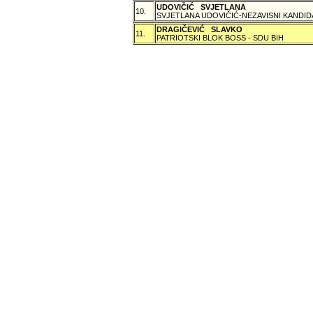
UDOVIČIĆ SVJETLANA
10.
SVJETLANA UDOVIČIĆ-NEZAVISNI KANDID
DRAGIČEVIĆ SLAVKO
11.
PATRIOTSKI BLOK BOSS - SDU BIH