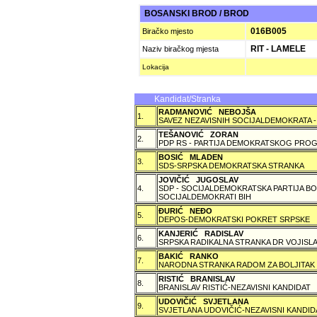
BOSANSKI BROD / BROD
016B005
Biračko mjesto
RIT - LAMELE
Naziv biračkog mjesta
Lokacija
Kandidat/Stranka
RADMANOVIĆ NEBOJŠA
1.
SAVEZ NEZAVISNIH SOCIJALDEMOKRATA -
TEŠANOVIĆ ZORAN
2.
PDP RS - PARTIJA DEMOKRATSKOG PROG
BOSIĆ MLADEN
3.
SDS-SRPSKA DEMOKRATSKA STRANKA
JOVIČIĆ JUGOSLAV
4.
SDP - SOCIJALDEMOKRATSKA PARTIJA BO
SOCIJALDEMOKRATI BIH
ÐURIĆ NEÐO
5.
DEPOS-DEMOKRATSKI POKRET SRPSKE
KANJERIĆ RADISLAV
6.
SRPSKA RADIKALNA STRANKA DR VOJISLA
BAKIĆ RANKO
7.
NARODNA STRANKA RADOM ZA BOLJITAK
RISTIĆ BRANISLAV
8.
BRANISLAV RISTIĆ-NEZAVISNI KANDIDAT
UDOVIČIĆ SVJETLANA
9.
SVJETLANA UDOVIČIĆ-NEZAVISNI KANDID