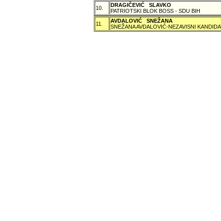
DRAGIČEVIĆ SLAVKO
10.
PATRIOTSKI BLOK BOSS - SDU BIH
AVDALOVIĆ SNEŽANA
11.
SNEŽANA AVDALOVIĆ-NEZAVISNI KANDIDA