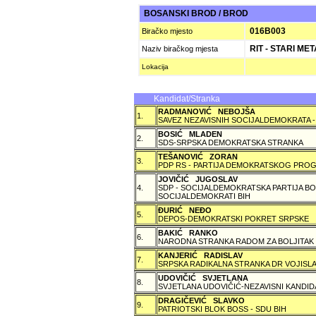
BOSANSKI BROD / BROD
016B003
Biračko mjesto
RIT - STARI ME
Naziv biračkog mjesta
Lokacija
Kandidat/Stranka
RADMANOVIĆ NEBOJŠA
1.
SAVEZ NEZAVISNIH SOCIJALDEMOKRATA -
BOSIĆ MLADEN
2.
SDS-SRPSKA DEMOKRATSKA STRANKA
TEŠANOVIĆ ZORAN
3.
PDP RS - PARTIJA DEMOKRATSKOG PROG
JOVIČIĆ JUGOSLAV
4.
SDP - SOCIJALDEMOKRATSKA PARTIJA BO
SOCIJALDEMOKRATI BIH
ÐURIĆ NEÐO
5.
DEPOS-DEMOKRATSKI POKRET SRPSKE
BAKIĆ RANKO
6.
NARODNA STRANKA RADOM ZA BOLJITAK
KANJERIĆ RADISLAV
7.
SRPSKA RADIKALNA STRANKA DR VOJISLA
UDOVIČIĆ SVJETLANA
8.
SVJETLANA UDOVIČIĆ-NEZAVISNI KANDID
DRAGIČEVIĆ SLAVKO
9.
PATRIOTSKI BLOK BOSS - SDU BIH