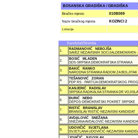
BOSANSKA GRADIŠKA / GRADIŠKA
010B069
Biračko mjesto
KOZINCI 2
Naziv biračkog mjesta
Lokacija
Kandidat/Stranka
RADMANOVIĆ NEBOJŠA
1.
SAVEZ NEZAVISNIH SOCIJALDEMOKRATA -
BOSIĆ MLADEN
2.
SDS-SRPSKA DEMOKRATSKA STRANKA
BAKIĆ RANKO
3.
NARODNA STRANKA RADOM ZA BOLJITAK
TEŠANOVIĆ ZORAN
4.
PDP RS - PARTIJA DEMOKRATSKOG PROG
KANJERIĆ RADISLAV
5.
SRPSKA RADIKALNA STRANKA DR VOJISLA
ÐURIĆ NEÐO
6.
DEPOS-DEMOKRATSKI POKRET SRPSKE
RISTIĆ BRANISLAV
7.
BRANISLAV RISTIĆ-NEZAVISNI KANDIDAT
AVDALOVIĆ SNEŽANA
8.
SNEŽANA AVDALOVIĆ-NEZAVISNI KANDIDA
UDOVIČIĆ SVJETLANA
9.
SVJETLANA UDOVIČIĆ-NEZAVISNI KANDID
JOVIČIĆ JUGOSLAV