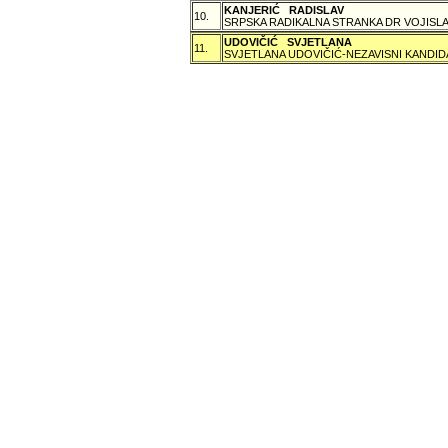
KANJERIĆ RADISLAV
10.
SRPSKA RADIKALNA STRANKA DR VOJISLA
UDOVIČIĆ SVJETLANA
11.
SVJETLANA UDOVIČIĆ-NEZAVISNI KANDID