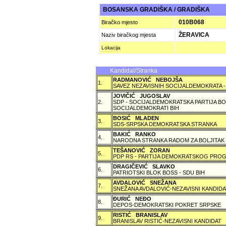
BOSANSKA GRADIŠKA / GRADIŠKA
010B068
Biračko mjesto
ŽERAVICA
Naziv biračkog mjesta
Lokacija
Kandidat/Stranka
RADMANOVIĆ NEBOJŠA
1.
SAVEZ NEZAVISNIH SOCIJALDEMOKRATA -
JOVIČIĆ JUGOSLAV
2.
SDP - SOCIJALDEMOKRATSKA PARTIJA BO
SOCIJALDEMOKRATI BIH
BOSIĆ MLADEN
3.
SDS-SRPSKA DEMOKRATSKA STRANKA
BAKIĆ RANKO
4.
NARODNA STRANKA RADOM ZA BOLJITAK
TEŠANOVIĆ ZORAN
5.
PDP RS - PARTIJA DEMOKRATSKOG PROG
DRAGIČEVIĆ SLAVKO
6.
PATRIOTSKI BLOK BOSS - SDU BIH
AVDALOVIĆ SNEŽANA
7.
SNEŽANA AVDALOVIĆ-NEZAVISNI KANDIDA
ÐURIĆ NEÐO
8.
DEPOS-DEMOKRATSKI POKRET SRPSKE
RISTIĆ BRANISLAV
9.
BRANISLAV RISTIĆ-NEZAVISNI KANDIDAT