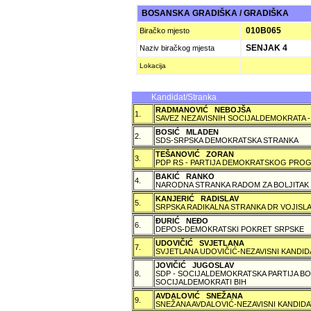
BOSANSKA GRADIŠKA / GRADIŠKA
010B065
Biračko mjesto
SENJAK 4
Naziv biračkog mjesta
Lokacija
Kandidat/Stranka
RADMANOVIĆ NEBOJŠA
1.
SAVEZ NEZAVISNIH SOCIJALDEMOKRATA -
BOSIĆ MLADEN
2.
SDS-SRPSKA DEMOKRATSKA STRANKA
TEŠANOVIĆ ZORAN
3.
PDP RS - PARTIJA DEMOKRATSKOG PROG
BAKIĆ RANKO
4.
NARODNA STRANKA RADOM ZA BOLJITAK
KANJERIĆ RADISLAV
5.
SRPSKA RADIKALNA STRANKA DR VOJISLA
ÐURIĆ NEÐO
6.
DEPOS-DEMOKRATSKI POKRET SRPSKE
UDOVIČIĆ SVJETLANA
7.
SVJETLANA UDOVIČIĆ-NEZAVISNI KANDID
JOVIČIĆ JUGOSLAV
8.
SDP - SOCIJALDEMOKRATSKA PARTIJA BO
SOCIJALDEMOKRATI BIH
AVDALOVIĆ SNEŽANA
9.
SNEŽANA AVDALOVIĆ-NEZAVISNI KANDIDA