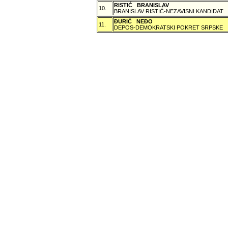
RISTIĆ BRANISLAV
10.
BRANISLAV RISTIĆ-NEZAVISNI KANDIDAT
ÐURIĆ NEÐO
11.
DEPOS-DEMOKRATSKI POKRET SRPSKE