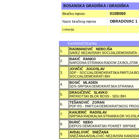
BOSANSKA GRADIŠKA / GRADIŠKA
010B060
Biračko mjesto
OBRADOVAC 1
Naziv biračkog mjesta
Lokacija
Kandidat/Stranka
RADMANOVIĆ NEBOJŠA
1.
SAVEZ NEZAVISNIH SOCIJALDEMOKRATA -
BAKIĆ RANKO
2.
NARODNA STRANKA RADOM ZA BOLJITAK
JOVIČIĆ JUGOSLAV
3.
SDP - SOCIJALDEMOKRATSKA PARTIJA BO
SOCIJALDEMOKRATI BIH
BOSIĆ MLADEN
4.
SDS-SRPSKA DEMOKRATSKA STRANKA
DRAGIČEVIĆ SLAVKO
5.
PATRIOTSKI BLOK BOSS - SDU BIH
TEŠANOVIĆ ZORAN
6.
PDP RS - PARTIJA DEMOKRATSKOG PROG
KANJERIĆ RADISLAV
7.
SRPSKA RADIKALNA STRANKA DR VOJISLA
ÐURIĆ NEÐO
8.
DEPOS-DEMOKRATSKI POKRET SRPSKE
AVDALOVIĆ SNEŽANA
9.
SNEŽANA AVDALOVIĆ-NEZAVISNI KANDIDA